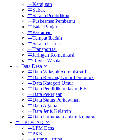
Kerajinan
Subak
Sarana Pendidikan
Puskesmas Pembantu
Balai Banjar
Pasraman
Tempat Ibadah
Sarana Listrik
Transportasi
Jaringan Komunikasi
Obyek Wisata
Data Desa
Data Wilayah Administratif
Data Rentang Umur Penduduk
Data Katagori Umur
Data Pendidikan dalam KK
Data Pekerjaan
Data Status Perkawinan
Data Agama
Data Jenis Kelamin
Data Hubungan dalam Keluarga
LKD/LAD
LPM Desa
PKK
Karang Taruna