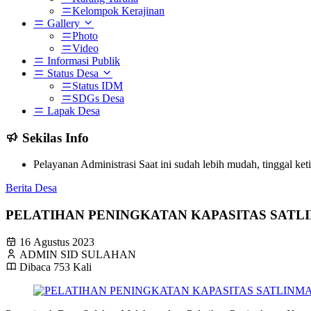
Kelompok Kerajinan
Gallery
Photo
Video
Informasi Publik
Status Desa
Status IDM
SDGs Desa
Lapak Desa
Sekilas Info
Pelayanan Administrasi Saat ini sudah lebih mudah, tinggal ke
Berita Desa
PELATIHAN PENINGKATAN KAPASITAS SATL
16 Agustus 2023
ADMIN SID SULAHAN
Dibaca 753 Kali