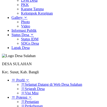
LPM Desa
PKK
Karang Taruna
Kelompok Kerajinan
Gallery
Photo
Video
Informasi Publik
Status Desa
Status IDM
SDGs Desa
Lapak Desa
DESA SULAHAN
Kec. Susut, Kab. Bangli
Profil
Selamat Datang di Web Desa Sulahan
Sejarah Desa
Visi Misi
Potensi
Pertanian
Perkebunan