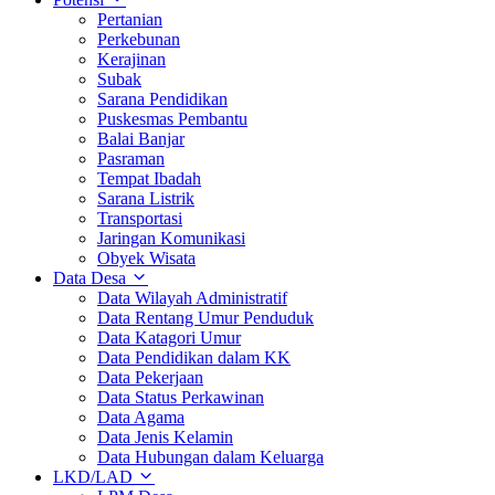
Pertanian
Perkebunan
Kerajinan
Subak
Sarana Pendidikan
Puskesmas Pembantu
Balai Banjar
Pasraman
Tempat Ibadah
Sarana Listrik
Transportasi
Jaringan Komunikasi
Obyek Wisata
Data Desa
Data Wilayah Administratif
Data Rentang Umur Penduduk
Data Katagori Umur
Data Pendidikan dalam KK
Data Pekerjaan
Data Status Perkawinan
Data Agama
Data Jenis Kelamin
Data Hubungan dalam Keluarga
LKD/LAD