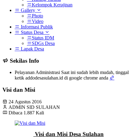
Kelompok Kerajinan
Gallery
Photo
Video
Informasi Publik
Status Desa
Status IDM
SDGs Desa
Lapak Desa
Sekilas Info
Pelayanan Administrasi Saat ini sudah lebih mudah, tinggal
ketik addodesasulahan.id di google chrome anda
Visi dan Misi
24 Agustus 2016
ADMIN SID SULAHAN
Dibaca 1.887 Kali
Visi dan Misi Desa Sulahan