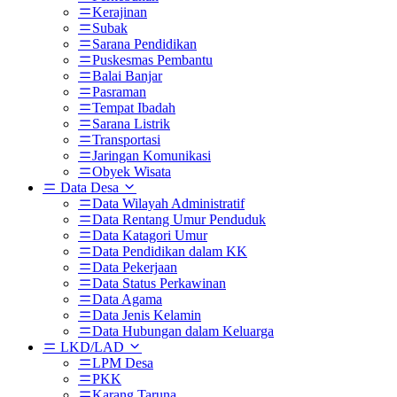
Kerajinan
Subak
Sarana Pendidikan
Puskesmas Pembantu
Balai Banjar
Pasraman
Tempat Ibadah
Sarana Listrik
Transportasi
Jaringan Komunikasi
Obyek Wisata
Data Desa
Data Wilayah Administratif
Data Rentang Umur Penduduk
Data Katagori Umur
Data Pendidikan dalam KK
Data Pekerjaan
Data Status Perkawinan
Data Agama
Data Jenis Kelamin
Data Hubungan dalam Keluarga
LKD/LAD
LPM Desa
PKK
Karang Taruna