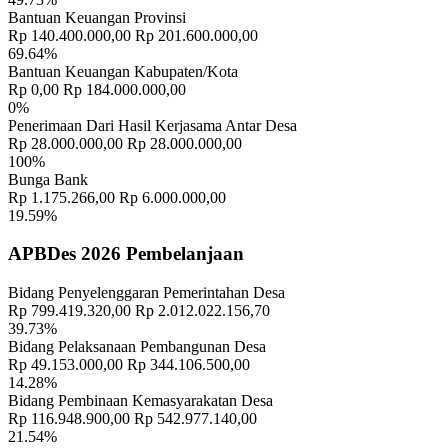
Bantuan Keuangan Provinsi
Monitoring Kegiatan Pembangunan Jalan Usaha Tani oleh BPD
Rp 140.400.000,00
Rp 201.600.000,00
Desa Sulahan
24 Juni 2025
69.64%
Bantuan Keuangan Kabupaten/Kota
LAPORAN REALISASI APBDES TAHUN ANGGARAN 2024
Rp 0,00
Rp 184.000.000,00
02 September 2025
0%
Penerimaan Dari Hasil Kerjasama Antar Desa
Rp 28.000.000,00
Rp 28.000.000,00
100%
Bunga Bank
Rp 1.175.266,00
Rp 6.000.000,00
19.59%
APBDes 2026 Pembelanjaan
Bidang Penyelenggaran Pemerintahan Desa
Rp 799.419.320,00
Rp 2.012.022.156,70
39.73%
Bidang Pelaksanaan Pembangunan Desa
Rp 49.153.000,00
Rp 344.106.500,00
14.28%
Bidang Pembinaan Kemasyarakatan Desa
Rp 116.948.900,00
Rp 542.977.140,00
21.54%