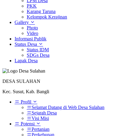
LPM Desa
PKK
Karang Taruna
Kelompok Kerajinan
Gallery
Photo
Video
Informasi Publik
Status Desa
Status IDM
SDGs Desa
Lapak Desa
DESA SULAHAN
Kec. Susut, Kab. Bangli
Profil
Selamat Datang di Web Desa Sulahan
Sejarah Desa
Visi Misi
Potensi
Pertanian
Perkebunan