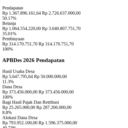
Sistem Informasi Desa
10 September 2018
Pendapatan
"TRADISI MEMASAR DESA PAKRAMAN TANGGAHAN
Rp 1.367.896.161,64
Rp 2.726.637.000,00
PEKEN"
15 November 2018
50.17%
Belanja
Banjar Cekeng Destinasi Wisata Baru di Bangli Mirip Penglipuran
Rp 1.064.554.220,00
Rp 3.040.807.751,70
18 September 2018
35.01%
Pembiayaan
"PENANAMAN TOGA DAN WARUNG HIDUP DI RUMAH
Rp 314.170.751,70
Rp 314.170.751,70
CONTOH"
30 November 2021
100%
"Akhirnya, Jalan Menuju Sulahan Kembali"
12 April 2019
APBDes 2026 Pendapatan
PELATIHAN PENINGKATAN KAPASITAS SATLINMAS
Hasil Usaha Desa
DESA
16 Agustus 2023
Rp 5.647.795,64
Rp 50.000.000,00
11.3%
LAPORAN REALISASI APBDES SULAHAN TAHUN
Dana Desa
ANGGARAN 2021
30 Juni 2021
Rp 373.456.000,00
Rp 373.456.000,00
100%
PENCAIRAN BLT DD TAHAP I DAN II TAHUN
Bagi Hasil Pajak Dan Retribusi
ANGGARAN 2022
24 Februari 2022
Rp 25.265.000,00
Rp 287.206.000,00
8.8%
Alokasi Dana Desa
Bulan Bung Karno VII Tahun 2025 "Prana Jagat Kerthi"
15 Juni
Rp 793.952.100,00
Rp 1.596.375.000,00
2025
49.73%