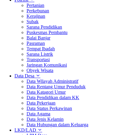
Pertanian
Perkebunan
Kerajinan
Subak
Sarana Pendidikan
Puskesmas Pembantu
Balai Banjar
Pasraman
Tempat Ibadah
Sarana Listrik
Transportasi
Jaringan Komunikasi
Obyek Wisata
Data Desa
Data Wilayah Administratif
Data Rentang Umur Penduduk
Data Katagori Umur
Data Pendidikan dalam KK
Data Pekerjaan
Data Status Perkawinan
Data Agama
Data Jenis Kelamin
Data Hubungan dalam Keluarga
LKD/LAD