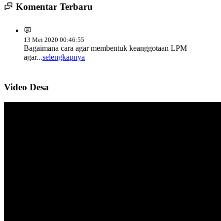
Komentar Terbaru
13 Mei 2020 00:46:55
Bagaimana cara agar membentuk keanggotaan LPM
agar...
selengkapnya
30 September 2019 10:48:01
Ijin berkenan terkait saya berprofesi sebagai
Video Desa
Polri...
selengkapnya
21 September 2018 05:04:42
Memang seharusnya Desa Sulahan harus berbenah
demi...
selengkapnya