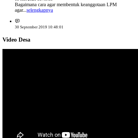
agar...
selengkapnya
30 September 2019 10:48:01
Ijin berkenan terkait saya berprofesi sebagai
Polri...
selengkapnya
Video Desa
21 September 2018 05:04:42
Memang seharusnya Desa Sulahan harus berbenah
demi...
selengkapnya