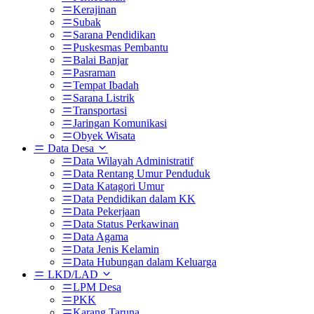
Kerajinan
Subak
Sarana Pendidikan
Puskesmas Pembantu
Balai Banjar
Pasraman
Tempat Ibadah
Sarana Listrik
Transportasi
Jaringan Komunikasi
Obyek Wisata
Data Desa
Data Wilayah Administratif
Data Rentang Umur Penduduk
Data Katagori Umur
Data Pendidikan dalam KK
Data Pekerjaan
Data Status Perkawinan
Data Agama
Data Jenis Kelamin
Data Hubungan dalam Keluarga
LKD/LAD
LPM Desa
PKK
Karang Taruna