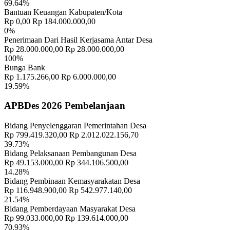
69.64%
September 2019
Bantuan Keuangan Kabupaten/Kota
Rp 0,00
Rp 184.000.000,00
0%
Penerimaan Dari Hasil Kerjasama Antar Desa
Rp 28.000.000,00
Rp 28.000.000,00
100%
Bunga Bank
Rp 1.175.266,00
Rp 6.000.000,00
19.59%
APBDes 2026 Pembelanjaan
Bidang Penyelenggaran Pemerintahan Desa
Rp 799.419.320,00
Rp 2.012.022.156,70
39.73%
Bidang Pelaksanaan Pembangunan Desa
Rp 49.153.000,00
Rp 344.106.500,00
14.28%
Bidang Pembinaan Kemasyarakatan Desa
Rp 116.948.900,00
Rp 542.977.140,00
21.54%
Bidang Pemberdayaan Masyarakat Desa
Rp 99.033.000,00
Rp 139.614.000,00
70.93%