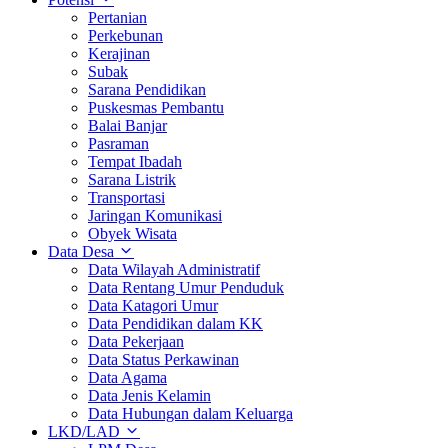
Pertanian
Perkebunan
Kerajinan
Subak
Sarana Pendidikan
Puskesmas Pembantu
Balai Banjar
Pasraman
Tempat Ibadah
Sarana Listrik
Transportasi
Jaringan Komunikasi
Obyek Wisata
Data Desa
Data Wilayah Administratif
Data Rentang Umur Penduduk
Data Katagori Umur
Data Pendidikan dalam KK
Data Pekerjaan
Data Status Perkawinan
Data Agama
Data Jenis Kelamin
Data Hubungan dalam Keluarga
LKD/LAD