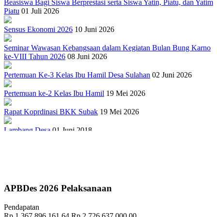
Beasiswa Bagi Siswa Berprestasi serta Siswa Yatin, Piatu, dan Yatim
Piatu
01 Juli 2026
Sensus Ekonomi 2026
10 Juni 2026
Seminar Wawasan Kebangsaan dalam Kegiatan Bulan Bung Karno
ke-VIII Tahun 2026
08 Juni 2026
Pertemuan Ke-3 Kelas Ibu Hamil Desa Sulahan
02 Juni 2026
Pertemuan ke-2 Kelas Ibu Hamil
19 Mei 2026
Rapat Koprdinasi BKK Subak
19 Mei 2026
Lambang Desa
01 Juni 2018
Sejarah Gong Gede Desa Sulahan
17 September 2018
PELATIHAN TERNAK BABI
27 April 2022
Penuhi Amanat UU Desa, Pemerintah Desa Sulahan Kembangkan
APBDes 2026 Pelaksanaan
Sistem Informasi Desa
10 September 2018
Pendapatan
"TRADISI MEMASAR DESA PAKRAMAN TANGGAHAN
Rp 1.367.896.161,64
Rp 2.726.637.000,00