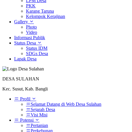
LPM Desa
PKK
Karang Taruna
Kelompok Kerajinan
Gallery
Photo
Video
Informasi Publik
Status Desa
Status IDM
SDGs Desa
Lapak Desa
DESA SULAHAN
Kec. Susut, Kab. Bangli
Profil
Selamat Datang di Web Desa Sulahan
Sejarah Desa
Visi Misi
Potensi
Pertanian
Perkebunan