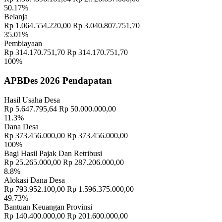
PEKEN"
15 November 2018
50.17%
Belanja
Banjar Cekeng Destinasi Wisata Baru di Bangli Mirip Penglipuran
Rp 1.064.554.220,00
Rp 3.040.807.751,70
18 September 2018
35.01%
Pembiayaan
"PENANAMAN TOGA DAN WARUNG HIDUP DI RUMAH
Rp 314.170.751,70
Rp 314.170.751,70
CONTOH"
30 November 2021
100%
PEMASANGAN INFORMASI PUBLIK REALISASI 2023
APBDes 2026 Pendapatan
DAN APBDES 2024
15 Maret 2024
Hasil Usaha Desa
Rapat Koordinasi
31 Januari 2020
Rp 5.647.795,64
Rp 50.000.000,00
11.3%
Berita Duka "Telah Meninggal Sekdes Desa Sulahan"
31 Januari
Dana Desa
2021
Rp 373.456.000,00
Rp 373.456.000,00
100%
Desa Membangun Indonesia
23 Juni 2018
Bagi Hasil Pajak Dan Retribusi
Rp 25.265.000,00
Rp 287.206.000,00
8.8%
Rapat Koprdinasi BKK Subak
19 Mei 2026
Alokasi Dana Desa
Rp 793.952.100,00
Rp 1.596.375.000,00
"LAPORAN PERTANGGUNGJAWABAN APBDES TAHUN
49.73%
2020"
02 Maret 2021
Bantuan Keuangan Provinsi
Rp 140.400.000,00
Rp 201.600.000,00
Nomor Urut Calon Perbekel Desa Sulahan Ditetapkan
12