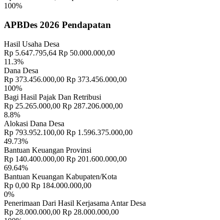
CONTOH"
30 November 2021
100%
Jasad Nengah Suardika Penuh Luka Lebam dan Ada Luka Bakar,
APBDes 2026 Pendapatan
Ditemukan di Saluran Irigasi Susut
25 November 2019
Hasil Usaha Desa
PELATIHAN PENINGKATAN KAPASITAS SATLINMAS
Rp 5.647.795,64
Rp 50.000.000,00
DESA
16 Agustus 2023
11.3%
Dana Desa
PENCAIRAN BLT DD TAHAP I DAN II TAHUN
Rp 373.456.000,00
Rp 373.456.000,00
ANGGARAN 2022
24 Februari 2022
100%
Bagi Hasil Pajak Dan Retribusi
Musyawarah Desa (MUSDES) Tentang Perencanaan Pembangunan
Rp 25.265.000,00
Rp 287.206.000,00
Desa Dalam Rangka Penyusunan RKPDes Tahun 2026
30 Juni
8.8%
2025
Alokasi Dana Desa
Rp 793.952.100,00
Rp 1.596.375.000,00
49.73%
Desa Membangun Indonesia
23 Juni 2018
Bantuan Keuangan Provinsi
Rp 140.400.000,00
Rp 201.600.000,00
Agen Perlinsos Desa Sulahan Turun Langsung Mendaftarkan
69.64%
Warga Masyarakat Desa Sulahan
11 Juli 2026
Bantuan Keuangan Kabupaten/Kota
Rp 0,00
Rp 184.000.000,00
Sensus Ekonomi 2026
10 Juni 2026
0%
Penerimaan Dari Hasil Kerjasama Antar Desa
Rp 28.000.000,00
Rp 28.000.000,00