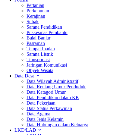
Pertanian
Perkebunan
Kerajinan
Subak
Sarana Pendidikan
Puskesmas Pembantu
Balai Banjar
Pasraman
Tempat Ibadah
Sarana Listrik
Transportasi
Jaringan Komunikasi
Obyek Wisata
Data Desa
Data Wilayah Administratif
Data Rentang Umur Penduduk
Data Katagori Umur
Data Pendidikan dalam KK
Data Pekerjaan
Data Status Perkawinan
Data Agama
Data Jenis Kelamin
Data Hubungan dalam Keluarga
LKD/LAD