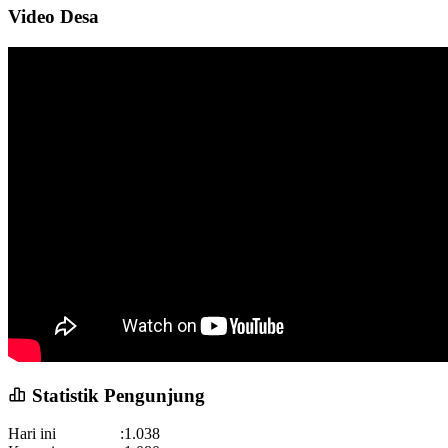
Video Desa
21 September 2018 05:04:42
Memang seharusnya Desa Sulahan harus berbenah
demi...
selengkapnya
Statistik Pengunjung
Hari ini
:
1.038