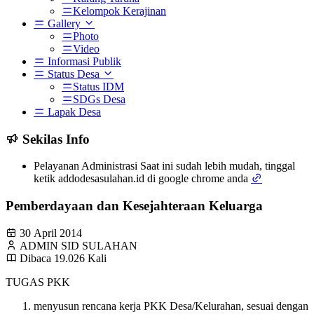
Kelompok Kerajinan
Gallery
Photo
Video
Informasi Publik
Status Desa
Status IDM
SDGs Desa
Lapak Desa
Sekilas Info
Pelayanan Administrasi Saat ini sudah lebih mudah, tinggal
ketik addodesasulahan.id di google chrome anda
Pemberdayaan dan Kesejahteraan Keluarga
30 April 2014
ADMIN SID SULAHAN
Dibaca 19.026 Kali
TUGAS PKK
menyusun rencana kerja PKK Desa/Kelurahan, sesuai dengan