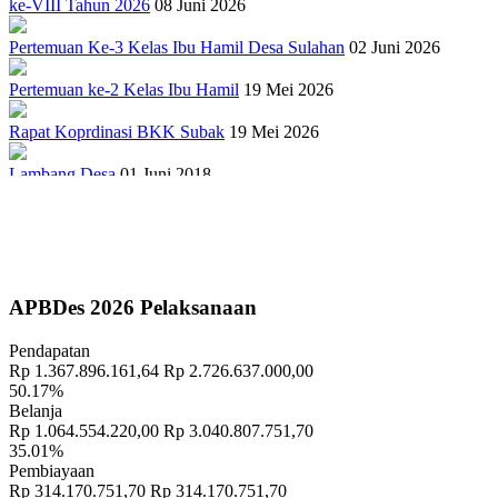
ke-VIII Tahun 2026
08 Juni 2026
Pertemuan Ke-3 Kelas Ibu Hamil Desa Sulahan
02 Juni 2026
Pertemuan ke-2 Kelas Ibu Hamil
19 Mei 2026
Rapat Koprdinasi BKK Subak
19 Mei 2026
Lambang Desa
01 Juni 2018
Sejarah Gong Gede Desa Sulahan
17 September 2018
PELATIHAN TERNAK BABI
27 April 2022
Penuhi Amanat UU Desa, Pemerintah Desa Sulahan Kembangkan
APBDes 2026 Pelaksanaan
Sistem Informasi Desa
10 September 2018
Pendapatan
"TRADISI MEMASAR DESA PAKRAMAN TANGGAHAN
Rp 1.367.896.161,64
Rp 2.726.637.000,00
PEKEN"
15 November 2018
50.17%
Belanja
Banjar Cekeng Destinasi Wisata Baru di Bangli Mirip Penglipuran
Rp 1.064.554.220,00
Rp 3.040.807.751,70
18 September 2018
35.01%
Pembiayaan
"PENANAMAN TOGA DAN WARUNG HIDUP DI RUMAH
Rp 314.170.751,70
Rp 314.170.751,70