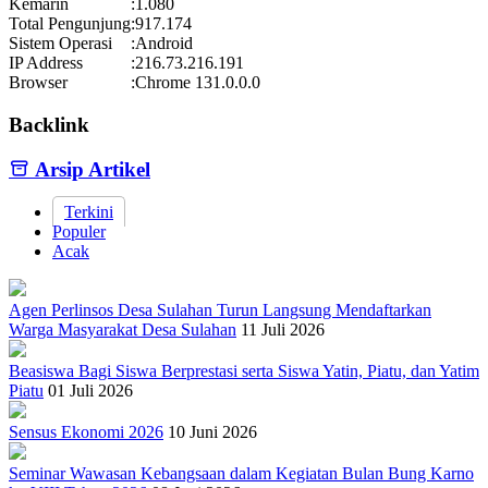
Kemarin
:
1.080
Total Pengunjung
:
917.174
Sistem Operasi
:
Android
IP Address
:
216.73.216.191
Browser
:
Chrome 131.0.0.0
Backlink
Arsip Artikel
Terkini
Populer
Acak
Agen Perlinsos Desa Sulahan Turun Langsung Mendaftarkan
Warga Masyarakat Desa Sulahan
11 Juli 2026
Beasiswa Bagi Siswa Berprestasi serta Siswa Yatin, Piatu, dan Yatim
Piatu
01 Juli 2026
Sensus Ekonomi 2026
10 Juni 2026
Seminar Wawasan Kebangsaan dalam Kegiatan Bulan Bung Karno