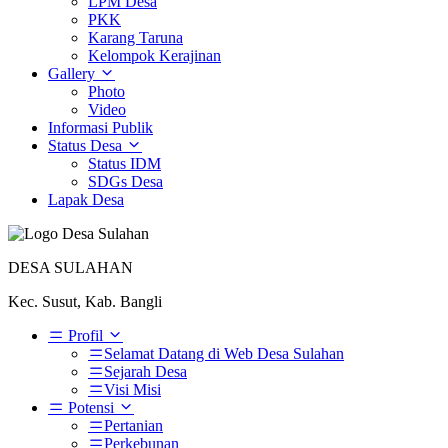
LPM Desa
PKK
Karang Taruna
Kelompok Kerajinan
Gallery
Photo
Video
Informasi Publik
Status Desa
Status IDM
SDGs Desa
Lapak Desa
DESA SULAHAN
Kec. Susut, Kab. Bangli
Profil
Selamat Datang di Web Desa Sulahan
Sejarah Desa
Visi Misi
Potensi
Pertanian
Perkebunan