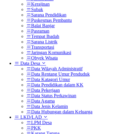
Kerajinan
Subak
Sarana Pendidikan
Puskesmas Pembantu
Balai Banjar
Pasraman
Tempat Ibadah
Sarana Listrik
Transportasi
Jaringan Komunikasi
Obyek Wisata
Data Desa
Data Wilayah Administratif
Data Rentang Umur Penduduk
Data Katagori Umur
Data Pendidikan dalam KK
Data Pekerjaan
Data Status Perkawinan
Data Agama
Data Jenis Kelamin
Data Hubungan dalam Keluarga
LKD/LAD
LPM Desa
PKK
Karang Taruna