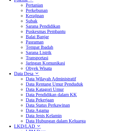
Pertanian
Perkebunan
Kerajinan
Subak
Sarana Pendidikan
Puskesmas Pembantu
Balai Banjar
Pasraman
Tempat Ibadah
Sarana Listrik
Transportasi
Jaringan Komunikasi
Obyek Wisata
Data Desa
Data Wilayah Administratif
Data Rentang Umur Penduduk
Data Katagori Umur
Data Pendidikan dalam KK
Data Pekerjaan
Data Status Perkawinan
Data Agama
Data Jenis Kelamin
Data Hubungan dalam Keluarga
LKD/LAD