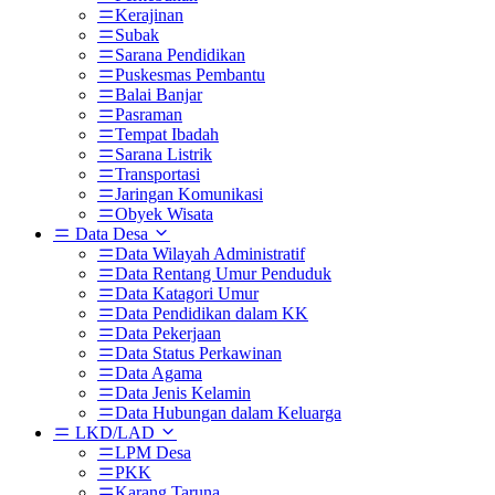
Kerajinan
Subak
Sarana Pendidikan
Puskesmas Pembantu
Balai Banjar
Pasraman
Tempat Ibadah
Sarana Listrik
Transportasi
Jaringan Komunikasi
Obyek Wisata
Data Desa
Data Wilayah Administratif
Data Rentang Umur Penduduk
Data Katagori Umur
Data Pendidikan dalam KK
Data Pekerjaan
Data Status Perkawinan
Data Agama
Data Jenis Kelamin
Data Hubungan dalam Keluarga
LKD/LAD
LPM Desa
PKK
Karang Taruna