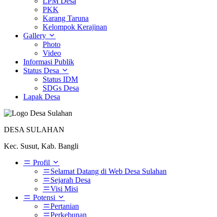
LPM Desa
PKK
Karang Taruna
Kelompok Kerajinan
Gallery
Photo
Video
Informasi Publik
Status Desa
Status IDM
SDGs Desa
Lapak Desa
DESA SULAHAN
Kec. Susut, Kab. Bangli
Profil
Selamat Datang di Web Desa Sulahan
Sejarah Desa
Visi Misi
Potensi
Pertanian
Perkebunan