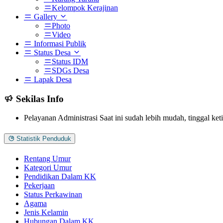
Kelompok Kerajinan
Gallery
Photo
Video
Informasi Publik
Status Desa
Status IDM
SDGs Desa
Lapak Desa
Sekilas Info
Pelayanan Administrasi Saat ini sudah lebih mudah, tinggal ke
Statistik Penduduk
Rentang Umur
Kategori Umur
Pendidikan Dalam KK
Pekerjaan
Status Perkawinan
Agama
Jenis Kelamin
Hubungan Dalam KK