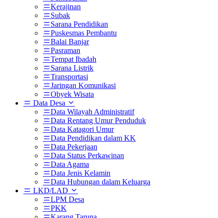
Kerajinan
Subak
Sarana Pendidikan
Puskesmas Pembantu
Balai Banjar
Pasraman
Tempat Ibadah
Sarana Listrik
Transportasi
Jaringan Komunikasi
Obyek Wisata
Data Desa
Data Wilayah Administratif
Data Rentang Umur Penduduk
Data Katagori Umur
Data Pendidikan dalam KK
Data Pekerjaan
Data Status Perkawinan
Data Agama
Data Jenis Kelamin
Data Hubungan dalam Keluarga
LKD/LAD
LPM Desa
PKK
Karang Taruna