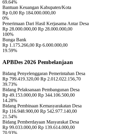
69.64%
Bantuan Keuangan Kabupaten/Kota
Rp 0,00
Rp 184.000.000,00
0%
Penerimaan Dari Hasil Kerjasama Antar Desa
Rp 28.000.000,00
Rp 28.000.000,00
KUNJUNGAN IBU PJ KETUA TIM PENGGERAK PKK
100%
PROVINSI BALI
04 Juli 2024
Bunga Bank
Rp 1.175.266,00
Rp 6.000.000,00
Rapat Koprdinasi BKK Subak
19 Mei 2026
19.59%
APBDes 2026 Pembelanjaan
Penganggaran Pembangunan secara Partisipatif
23 Juni 2018
Musyawarah Perencanaan Pembangunan Desa ( MusrenbangDes )
Bidang Penyelenggaran Pemerintahan Desa
Tentang Perubahan RPJM Desa Tahun 2026-2027
20 Juni 2025
Rp 799.419.320,00
Rp 2.012.022.156,70
39.73%
LAPORAN REALISASI PENGGUNAAN APBDESa
Bidang Pelaksanaan Pembangunan Desa
SULAHAN TAHUN ANGGARAN 2022
15 Februari 2022
Rp 49.153.000,00
Rp 344.106.500,00
14.28%
Bidang Pembinaan Kemasyarakatan Desa
SURVEY METERAN AIR TANA DARI TIM EVALUASI PAD
Rp 116.948.900,00
Rp 542.977.140,00
14 Oktober 2020
21.54%
Bidang Pemberdayaan Masyarakat Desa
PELAKSANAAN PERBEKEL CUP TAHUN 2022
02 Juli 2022
Rp 99.033.000,00
Rp 139.614.000,00
70.93%