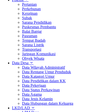
Pertanian
Perkebunan
Kerajinan
Subak
Sarana Pendidikan
Puskesmas Pembantu
Balai Banjar
Pasraman
Tempat Ibadah
Sarana Listrik
Transportasi
Jaringan Komunikasi
Obyek Wisata
Data Desa
Data Wilayah Administratif
Data Rentang Umur Penduduk
Data Katagori Umur
Data Pendidikan dalam KK
Data Pekerjaan
Data Status Perkawinan
Data Agama
Data Jenis Kelamin
Data Hubungan dalam Keluarga
LKD/LAD