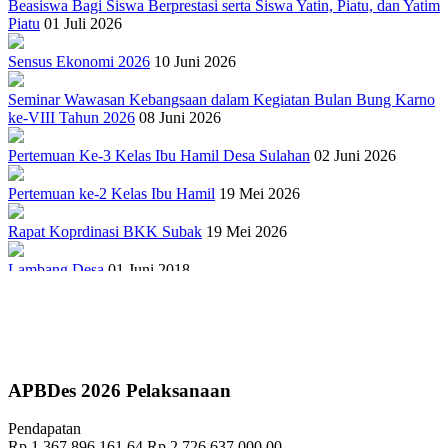
Beasiswa Bagi Siswa Berprestasi serta Siswa Yatin, Piatu, dan Yatim
Piatu
01 Juli 2026
Sensus Ekonomi 2026
10 Juni 2026
Seminar Wawasan Kebangsaan dalam Kegiatan Bulan Bung Karno
ke-VIII Tahun 2026
08 Juni 2026
Pertemuan Ke-3 Kelas Ibu Hamil Desa Sulahan
02 Juni 2026
Pertemuan ke-2 Kelas Ibu Hamil
19 Mei 2026
Rapat Koprdinasi BKK Subak
19 Mei 2026
Lambang Desa
01 Juni 2018
Sejarah Gong Gede Desa Sulahan
17 September 2018
PELATIHAN TERNAK BABI
27 April 2022
Penuhi Amanat UU Desa, Pemerintah Desa Sulahan Kembangkan
APBDes 2026 Pelaksanaan
Sistem Informasi Desa
10 September 2018
Pendapatan
"TRADISI MEMASAR DESA PAKRAMAN TANGGAHAN
Rp 1.367.896.161,64
Rp 2.726.637.000,00