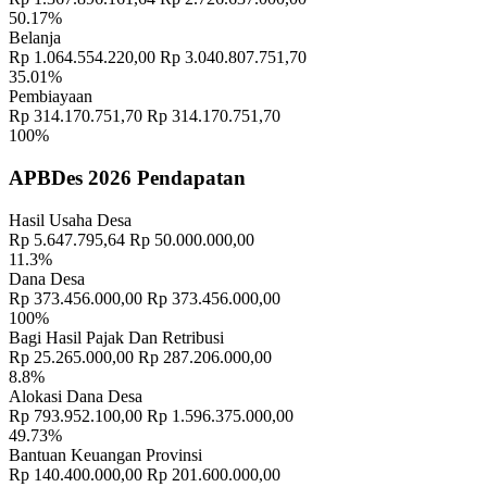
PEKEN"
15 November 2018
50.17%
Belanja
Banjar Cekeng Destinasi Wisata Baru di Bangli Mirip Penglipuran
Rp 1.064.554.220,00
Rp 3.040.807.751,70
18 September 2018
35.01%
Pembiayaan
"PENANAMAN TOGA DAN WARUNG HIDUP DI RUMAH
Rp 314.170.751,70
Rp 314.170.751,70
CONTOH"
30 November 2021
100%
APBDes 2026 Pendapatan
Hasil Usaha Desa
Rp 5.647.795,64
Rp 50.000.000,00
11.3%
Dana Desa
Rp 373.456.000,00
Rp 373.456.000,00
100%
Bagi Hasil Pajak Dan Retribusi
Rp 25.265.000,00
Rp 287.206.000,00
8.8%
Alokasi Dana Desa
Rp 793.952.100,00
Rp 1.596.375.000,00
49.73%
Bantuan Keuangan Provinsi
Rp 140.400.000,00
Rp 201.600.000,00