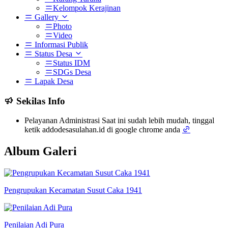
Kelompok Kerajinan
Gallery
Photo
Video
Informasi Publik
Status Desa
Status IDM
SDGs Desa
Lapak Desa
Sekilas Info
Pelayanan Administrasi Saat ini sudah lebih mudah, tinggal
ketik addodesasulahan.id di google chrome anda
Album Galeri
Pengrupukan Kecamatan Susut Caka 1941
Penilaian Adi Pura