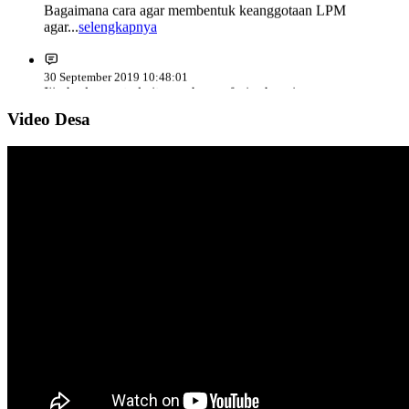
agar...
selengkapnya
30 September 2019 10:48:01
Ijin berkenan terkait saya berprofesi sebagai
Polri...
selengkapnya
Video Desa
21 September 2018 05:04:42
Memang seharusnya Desa Sulahan harus berbenah
demi...
selengkapnya