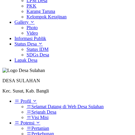
LPM Desa
PKK
Karang Taruna
Kelompok Kerajinan
Gallery
Photo
Video
Informasi Publik
Status Desa
Status IDM
SDGs Desa
Lapak Desa
DESA SULAHAN
Kec. Susut, Kab. Bangli
Profil
Selamat Datang di Web Desa Sulahan
Sejarah Desa
Visi Misi
Potensi
Pertanian
Perkebunan