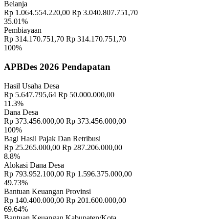
Belanja
Banjar Cekeng Destinasi Wisata Baru di Bangli Mirip Penglipuran
Rp 1.064.554.220,00
Rp 3.040.807.751,70
18 September 2018
35.01%
Pembiayaan
"PENANAMAN TOGA DAN WARUNG HIDUP DI RUMAH
Rp 314.170.751,70
Rp 314.170.751,70
CONTOH"
30 November 2021
100%
Koperasi Merah Putih Sulahan Gelar RAT Perdana
31 Maret 2026
APBDes 2026 Pendapatan
Kader Desa - Penggerak Prakarsa Desa
23 Juni 2018
Hasil Usaha Desa
Rp 5.647.795,64
Rp 50.000.000,00
Serah Terima BLT DD Tahap ke XI (Sebelas)
03 November 2021
11.3%
Dana Desa
PERBEKEL DAN BPD RESMI PERPANJANG MASA
Rp 373.456.000,00
Rp 373.456.000,00
JABATAN
27 Juni 2024
100%
Bagi Hasil Pajak Dan Retribusi
Rp 25.265.000,00
Rp 287.206.000,00
8.8%
Alokasi Dana Desa
Rp 793.952.100,00
Rp 1.596.375.000,00
49.73%
Bantuan Keuangan Provinsi
Rp 140.400.000,00
Rp 201.600.000,00
69.64%
Bantuan Keuangan Kabupaten/Kota