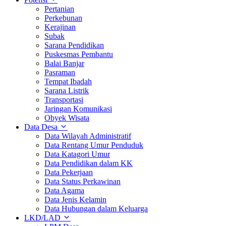
Pertanian
Perkebunan
Kerajinan
Subak
Sarana Pendidikan
Puskesmas Pembantu
Balai Banjar
Pasraman
Tempat Ibadah
Sarana Listrik
Transportasi
Jaringan Komunikasi
Obyek Wisata
Data Desa
Data Wilayah Administratif
Data Rentang Umur Penduduk
Data Katagori Umur
Data Pendidikan dalam KK
Data Pekerjaan
Data Status Perkawinan
Data Agama
Data Jenis Kelamin
Data Hubungan dalam Keluarga
LKD/LAD