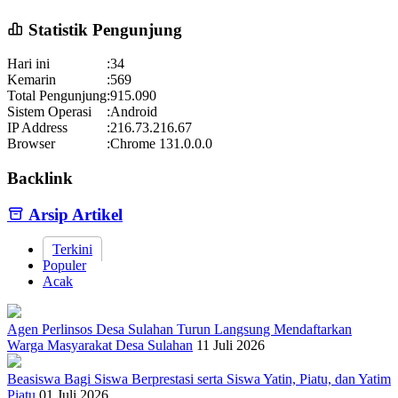
Statistik Pengunjung
Hari ini
:
34
Kemarin
:
569
Total Pengunjung
:
915.090
Sistem Operasi
:
Android
IP Address
:
216.73.216.67
Browser
:
Chrome 131.0.0.0
Backlink
Arsip Artikel
Terkini
Populer
Acak
Agen Perlinsos Desa Sulahan Turun Langsung Mendaftarkan
Warga Masyarakat Desa Sulahan
11 Juli 2026
Beasiswa Bagi Siswa Berprestasi serta Siswa Yatin, Piatu, dan Yatim
Piatu
01 Juli 2026