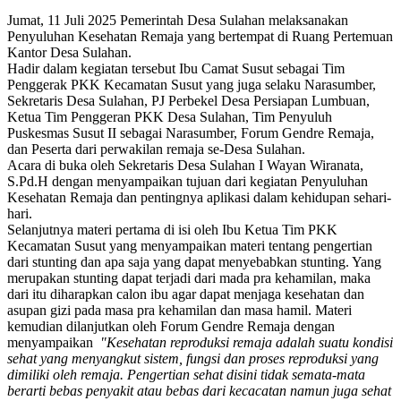
Jumat, 11 Juli 2025 Pemerintah Desa Sulahan melaksanakan
Penyuluhan Kesehatan Remaja yang bertempat di Ruang Pertemuan
Kantor Desa Sulahan.
Hadir dalam kegiatan tersebut Ibu Camat Susut sebagai Tim
Penggerak PKK Kecamatan Susut yang juga selaku Narasumber,
Sekretaris Desa Sulahan, PJ Perbekel Desa Persiapan Lumbuan,
Ketua Tim Penggeran PKK Desa Sulahan, Tim Penyuluh
Puskesmas Susut II sebagai Narasumber, Forum Gendre Remaja,
dan Peserta dari perwakilan remaja se-Desa Sulahan.
Acara di buka oleh Sekretaris Desa Sulahan I Wayan Wiranata,
S.Pd.H dengan menyampaikan tujuan dari kegiatan Penyuluhan
Kesehatan Remaja dan pentingnya aplikasi dalam kehidupan sehari-
hari.
Selanjutnya materi pertama di isi oleh Ibu Ketua Tim PKK
Kecamatan Susut yang menyampaikan materi tentang pengertian
dari stunting dan apa saja yang dapat menyebabkan stunting. Yang
merupakan stunting dapat terjadi dari mada pra kehamilan, maka
dari itu diharapkan calon ibu agar dapat menjaga kesehatan dan
asupan gizi pada masa pra kehamilan dan masa hamil. Materi
kemudian dilanjutkan oleh Forum Gendre Remaja dengan
menyampaikan
"Kesehatan reproduksi remaja adalah suatu kondisi
sehat yang menyangkut sistem, fungsi dan proses reproduksi yang
dimiliki oleh remaja. Pengertian sehat disini tidak semata-mata
berarti bebas penyakit atau bebas dari kecacatan namun juga sehat