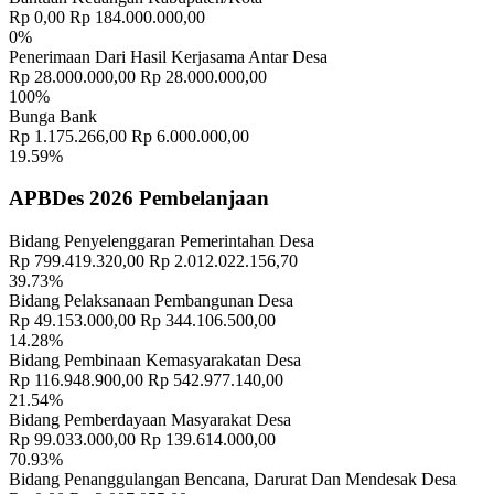
Rp 0,00
Rp 184.000.000,00
0%
Penerimaan Dari Hasil Kerjasama Antar Desa
Rp 28.000.000,00
Rp 28.000.000,00
100%
Bunga Bank
Rp 1.175.266,00
Rp 6.000.000,00
19.59%
APBDes 2026 Pembelanjaan
Bidang Penyelenggaran Pemerintahan Desa
Rp 799.419.320,00
Rp 2.012.022.156,70
"PERSYARATAN ADMINISTRASI BAKAL CALON"
19 Juni
39.73%
2019
Bidang Pelaksanaan Pembangunan Desa
Rp 49.153.000,00
Rp 344.106.500,00
14.28%
Desa Membangun Indonesia
23 Juni 2018
Bidang Pembinaan Kemasyarakatan Desa
Rp 116.948.900,00
Rp 542.977.140,00
Demokratisasi Desa
23 Juni 2018
21.54%
Bidang Pemberdayaan Masyarakat Desa
Rp 99.033.000,00
Rp 139.614.000,00
70.93%
Bidang Penanggulangan Bencana, Darurat Dan Mendesak Desa