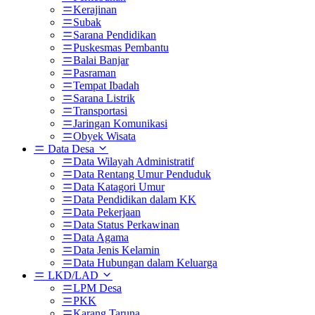
Kerajinan
Subak
Sarana Pendidikan
Puskesmas Pembantu
Balai Banjar
Pasraman
Tempat Ibadah
Sarana Listrik
Transportasi
Jaringan Komunikasi
Obyek Wisata
Data Desa
Data Wilayah Administratif
Data Rentang Umur Penduduk
Data Katagori Umur
Data Pendidikan dalam KK
Data Pekerjaan
Data Status Perkawinan
Data Agama
Data Jenis Kelamin
Data Hubungan dalam Keluarga
LKD/LAD
LPM Desa
PKK
Karang Taruna