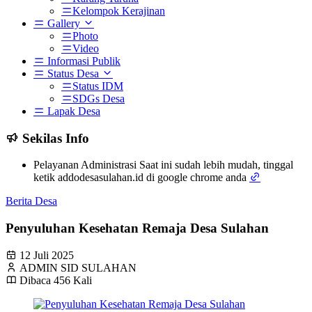
Kelompok Kerajinan
Gallery
Photo
Video
Informasi Publik
Status Desa
Status IDM
SDGs Desa
Lapak Desa
Sekilas Info
Pelayanan Administrasi Saat ini sudah lebih mudah, tinggal
ketik addodesasulahan.id di google chrome anda
Berita Desa
Penyuluhan Kesehatan Remaja Desa Sulahan
12 Juli 2025
ADMIN SID SULAHAN
Dibaca 456 Kali