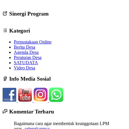
Sinergi Program
Kategori
Perpustakaan Online
Berita Desa
Agenda Desa
Peraturan Desa
SATUDATA
Video Desa
Info Media Sosial
Komentar Terbaru
13 Mei 2020 00:46:55
Bagaimana cara agar membentuk keanggotaan LPM
agar...
selengkapnya