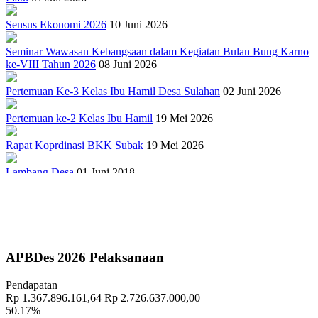
Sensus Ekonomi 2026
10 Juni 2026
Seminar Wawasan Kebangsaan dalam Kegiatan Bulan Bung Karno
ke-VIII Tahun 2026
08 Juni 2026
Pertemuan Ke-3 Kelas Ibu Hamil Desa Sulahan
02 Juni 2026
Pertemuan ke-2 Kelas Ibu Hamil
19 Mei 2026
Rapat Koprdinasi BKK Subak
19 Mei 2026
Lambang Desa
01 Juni 2018
Sejarah Gong Gede Desa Sulahan
17 September 2018
PELATIHAN TERNAK BABI
27 April 2022
Penuhi Amanat UU Desa, Pemerintah Desa Sulahan Kembangkan
APBDes 2026 Pelaksanaan
Sistem Informasi Desa
10 September 2018
Pendapatan
"TRADISI MEMASAR DESA PAKRAMAN TANGGAHAN
Rp 1.367.896.161,64
Rp 2.726.637.000,00
PEKEN"
15 November 2018
50.17%