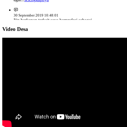
30 September 2019 10:48:01
Ijin berkenan terkait saya berprofesi sebagai
Polri...
selengkapnya
Video Desa
21 September 2018 05:04:42
Memang seharusnya Desa Sulahan harus berbenah
demi...
selengkapnya