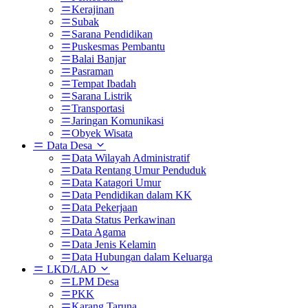
Kerajinan
Subak
Sarana Pendidikan
Puskesmas Pembantu
Balai Banjar
Pasraman
Tempat Ibadah
Sarana Listrik
Transportasi
Jaringan Komunikasi
Obyek Wisata
Data Desa
Data Wilayah Administratif
Data Rentang Umur Penduduk
Data Katagori Umur
Data Pendidikan dalam KK
Data Pekerjaan
Data Status Perkawinan
Data Agama
Data Jenis Kelamin
Data Hubungan dalam Keluarga
LKD/LAD
LPM Desa
PKK
Karang Taruna