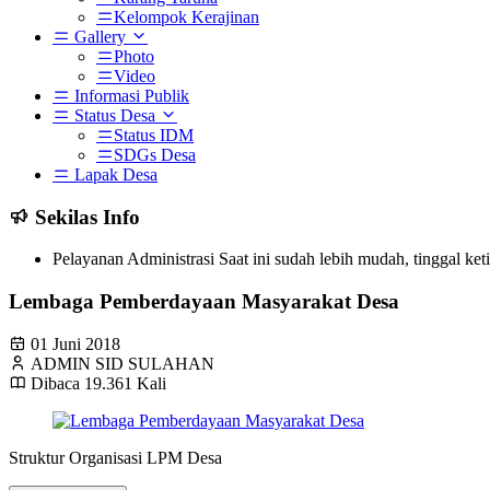
Kelompok Kerajinan
Gallery
Photo
Video
Informasi Publik
Status Desa
Status IDM
SDGs Desa
Lapak Desa
Sekilas Info
Pelayanan Administrasi Saat ini sudah lebih mudah, tinggal ke
Lembaga Pemberdayaan Masyarakat Desa
01 Juni 2018
ADMIN SID SULAHAN
Dibaca 19.361 Kali
Struktur Organisasi LPM Desa