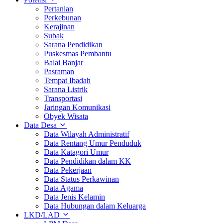
Pertanian
Perkebunan
Kerajinan
Subak
Sarana Pendidikan
Puskesmas Pembantu
Balai Banjar
Pasraman
Tempat Ibadah
Sarana Listrik
Transportasi
Jaringan Komunikasi
Obyek Wisata
Data Desa
Data Wilayah Administratif
Data Rentang Umur Penduduk
Data Katagori Umur
Data Pendidikan dalam KK
Data Pekerjaan
Data Status Perkawinan
Data Agama
Data Jenis Kelamin
Data Hubungan dalam Keluarga
LKD/LAD