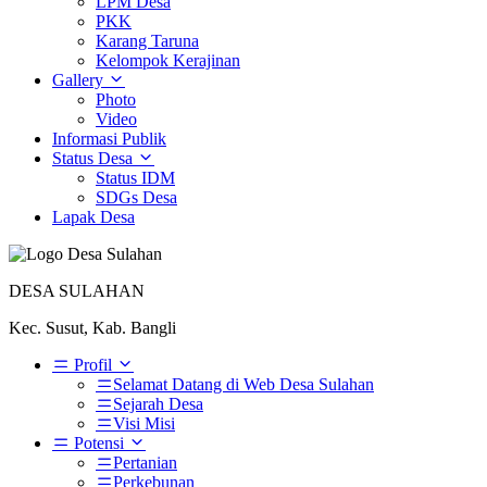
LPM Desa
PKK
Karang Taruna
Kelompok Kerajinan
Gallery
Photo
Video
Informasi Publik
Status Desa
Status IDM
SDGs Desa
Lapak Desa
DESA SULAHAN
Kec. Susut, Kab. Bangli
Profil
Selamat Datang di Web Desa Sulahan
Sejarah Desa
Visi Misi
Potensi
Pertanian
Perkebunan