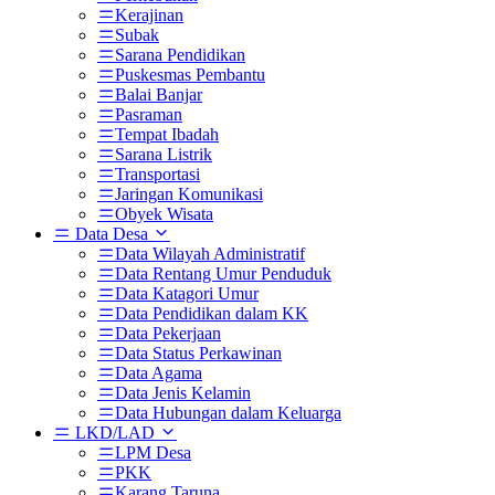
Kerajinan
Subak
Sarana Pendidikan
Puskesmas Pembantu
Balai Banjar
Pasraman
Tempat Ibadah
Sarana Listrik
Transportasi
Jaringan Komunikasi
Obyek Wisata
Data Desa
Data Wilayah Administratif
Data Rentang Umur Penduduk
Data Katagori Umur
Data Pendidikan dalam KK
Data Pekerjaan
Data Status Perkawinan
Data Agama
Data Jenis Kelamin
Data Hubungan dalam Keluarga
LKD/LAD
LPM Desa
PKK
Karang Taruna