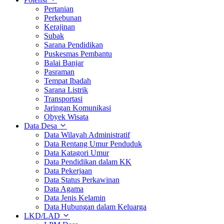
Pertanian
Perkebunan
Kerajinan
Subak
Sarana Pendidikan
Puskesmas Pembantu
Balai Banjar
Pasraman
Tempat Ibadah
Sarana Listrik
Transportasi
Jaringan Komunikasi
Obyek Wisata
Data Desa
Data Wilayah Administratif
Data Rentang Umur Penduduk
Data Katagori Umur
Data Pendidikan dalam KK
Data Pekerjaan
Data Status Perkawinan
Data Agama
Data Jenis Kelamin
Data Hubungan dalam Keluarga
LKD/LAD