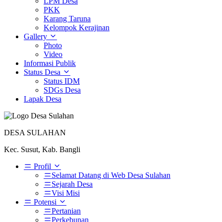
LPM Desa
PKK
Karang Taruna
Kelompok Kerajinan
Gallery
Photo
Video
Informasi Publik
Status Desa
Status IDM
SDGs Desa
Lapak Desa
DESA SULAHAN
Kec. Susut, Kab. Bangli
Profil
Selamat Datang di Web Desa Sulahan
Sejarah Desa
Visi Misi
Potensi
Pertanian
Perkebunan