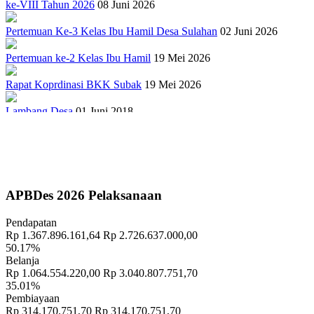
ke-VIII Tahun 2026
08 Juni 2026
Pertemuan Ke-3 Kelas Ibu Hamil Desa Sulahan
02 Juni 2026
Pertemuan ke-2 Kelas Ibu Hamil
19 Mei 2026
Rapat Koprdinasi BKK Subak
19 Mei 2026
Lambang Desa
01 Juni 2018
Sejarah Gong Gede Desa Sulahan
17 September 2018
PELATIHAN TERNAK BABI
27 April 2022
Penuhi Amanat UU Desa, Pemerintah Desa Sulahan Kembangkan
APBDes 2026 Pelaksanaan
Sistem Informasi Desa
10 September 2018
Pendapatan
"TRADISI MEMASAR DESA PAKRAMAN TANGGAHAN
Rp 1.367.896.161,64
Rp 2.726.637.000,00
PEKEN"
15 November 2018
50.17%
Belanja
Banjar Cekeng Destinasi Wisata Baru di Bangli Mirip Penglipuran
Rp 1.064.554.220,00
Rp 3.040.807.751,70
18 September 2018
35.01%
Pembiayaan
"PENANAMAN TOGA DAN WARUNG HIDUP DI RUMAH
Rp 314.170.751,70
Rp 314.170.751,70