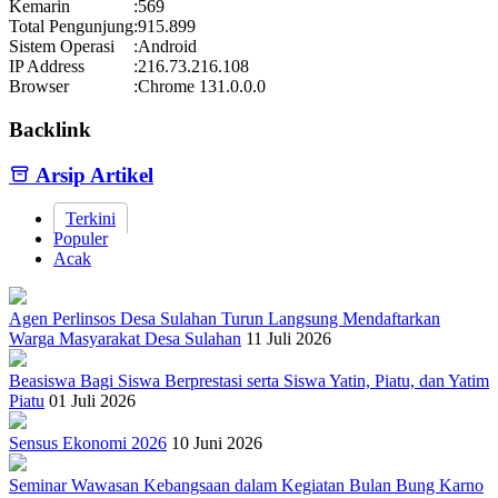
Kemarin
:
569
Total Pengunjung
:
915.899
Sistem Operasi
:
Android
IP Address
:
216.73.216.108
Browser
:
Chrome 131.0.0.0
Backlink
Arsip Artikel
Terkini
Populer
Acak
Agen Perlinsos Desa Sulahan Turun Langsung Mendaftarkan
Warga Masyarakat Desa Sulahan
11 Juli 2026
Beasiswa Bagi Siswa Berprestasi serta Siswa Yatin, Piatu, dan Yatim
Piatu
01 Juli 2026
Sensus Ekonomi 2026
10 Juni 2026
Seminar Wawasan Kebangsaan dalam Kegiatan Bulan Bung Karno