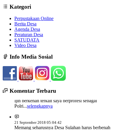
Kategori
Perpustakaan Online
Berita Desa
Agenda Desa
Peraturan Desa
SATUDATA
Video Desa
Info Media Sosial
13 Mei 2020 00:46:55
Bagaimana cara agar membentuk keanggotaan LPM
agar...
selengkapnya
Komentar Terbaru
30 September 2019 10:48:01
Ijin berkenan terkait saya berprofesi sebagai
Polri...
selengkapnya
21 September 2018 05:04:42
Memang seharusnya Desa Sulahan harus berbenah
demi...
selengkapnya