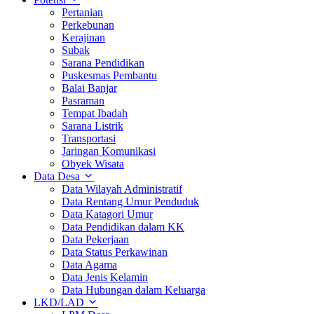
Pertanian
Perkebunan
Kerajinan
Subak
Sarana Pendidikan
Puskesmas Pembantu
Balai Banjar
Pasraman
Tempat Ibadah
Sarana Listrik
Transportasi
Jaringan Komunikasi
Obyek Wisata
Data Desa
Data Wilayah Administratif
Data Rentang Umur Penduduk
Data Katagori Umur
Data Pendidikan dalam KK
Data Pekerjaan
Data Status Perkawinan
Data Agama
Data Jenis Kelamin
Data Hubungan dalam Keluarga
LKD/LAD