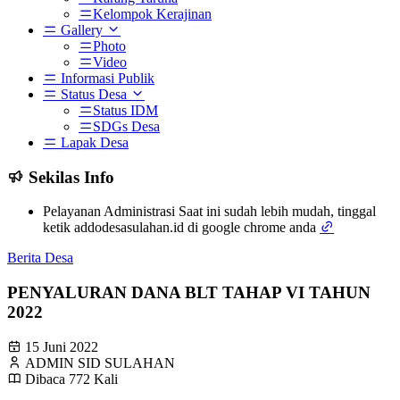
Kelompok Kerajinan
Gallery
Photo
Video
Informasi Publik
Status Desa
Status IDM
SDGs Desa
Lapak Desa
Sekilas Info
Pelayanan Administrasi Saat ini sudah lebih mudah, tinggal
ketik addodesasulahan.id di google chrome anda
Berita Desa
PENYALURAN DANA BLT TAHAP VI TAHUN
2022
15 Juni 2022
ADMIN SID SULAHAN
Dibaca 772 Kali