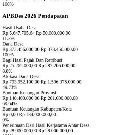
CONTOH"
30 November 2021
100%
LAPORAN REALISASI PENGGUNAAN APBDESa
APBDes 2026 Pendapatan
SULAHAN TAHUN ANGGARAN 2022
15 Februari 2022
Hasil Usaha Desa
Penuhi Amanat UU Desa, Pemerintah Desa Sulahan Kembangkan
Rp 5.647.795,64
Rp 50.000.000,00
Sistem Informasi Desa
10 September 2018
11.3%
Dana Desa
Rp 373.456.000,00
Rp 373.456.000,00
100%
Bagi Hasil Pajak Dan Retribusi
Rp 25.265.000,00
Rp 287.206.000,00
8.8%
Alokasi Dana Desa
Rp 793.952.100,00
Rp 1.596.375.000,00
49.73%
Bantuan Keuangan Provinsi
Rp 140.400.000,00
Rp 201.600.000,00
69.64%
Bantuan Keuangan Kabupaten/Kota
Rp 0,00
Rp 184.000.000,00
0%
Penerimaan Dari Hasil Kerjasama Antar Desa
Rp 28.000.000,00
Rp 28.000.000,00