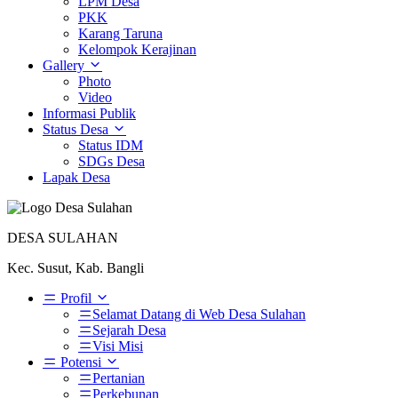
LPM Desa
PKK
Karang Taruna
Kelompok Kerajinan
Gallery
Photo
Video
Informasi Publik
Status Desa
Status IDM
SDGs Desa
Lapak Desa
DESA SULAHAN
Kec. Susut, Kab. Bangli
Profil
Selamat Datang di Web Desa Sulahan
Sejarah Desa
Visi Misi
Potensi
Pertanian
Perkebunan