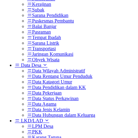
Kerajinan
Subak
Sarana Pendidikan
Puskesmas Pembantu
Balai Banjar
Pasraman
Tempat Ibadah
Sarana Listrik
Transportasi
Jaringan Komunikasi
Obyek Wisata
Data Desa
Data Wilayah Administratif
Data Rentang Umur Penduduk
Data Katagori Umur
Data Pendidikan dalam KK
Data Pekerjaan
Data Status Perkawinan
Data Agama
Data Jenis Kelamin
Data Hubungan dalam Keluarga
LKD/LAD
LPM Desa
PKK
Karang Taruna