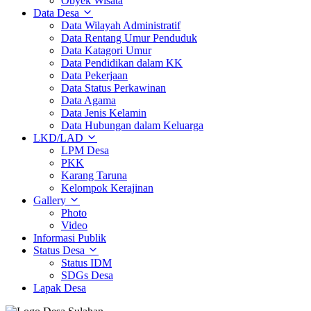
Obyek Wisata
Data Desa
Data Wilayah Administratif
Data Rentang Umur Penduduk
Data Katagori Umur
Data Pendidikan dalam KK
Data Pekerjaan
Data Status Perkawinan
Data Agama
Data Jenis Kelamin
Data Hubungan dalam Keluarga
LKD/LAD
LPM Desa
PKK
Karang Taruna
Kelompok Kerajinan
Gallery
Photo
Video
Informasi Publik
Status Desa
Status IDM
SDGs Desa
Lapak Desa