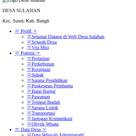
DESA SULAHAN
Kec. Susut, Kab. Bangli
Profil
Selamat Datang di Web Desa Sulahan
Sejarah Desa
Visi Misi
Potensi
Pertanian
Perkebunan
Kerajinan
Subak
Sarana Pendidikan
Puskesmas Pembantu
Balai Banjar
Pasraman
Tempat Ibadah
Sarana Listrik
Transportasi
Jaringan Komunikasi
Obyek Wisata
Data Desa
Data Wilayah Administratif