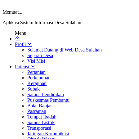
Memuat....
Aplikasi Sistem Informasi Desa Sulahan
Menu
Profil
Selamat Datang di Web Desa Sulahan
Sejarah Desa
Visi Misi
Potensi
Pertanian
Perkebunan
Kerajinan
Subak
Sarana Pendidikan
Puskesmas Pembantu
Balai Banjar
Pasraman
Tempat Ibadah
Sarana Listrik
Transportasi
Jaringan Komunikasi