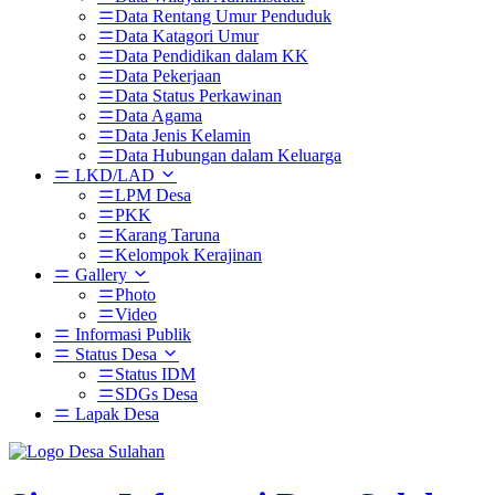
Data Rentang Umur Penduduk
Data Katagori Umur
Data Pendidikan dalam KK
Data Pekerjaan
Data Status Perkawinan
Data Agama
Data Jenis Kelamin
Data Hubungan dalam Keluarga
LKD/LAD
LPM Desa
PKK
Karang Taruna
Kelompok Kerajinan
Gallery
Photo
Video
Informasi Publik
Status Desa
Status IDM
SDGs Desa
Lapak Desa