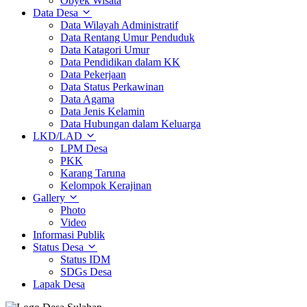
Obyek Wisata
Data Desa
Data Wilayah Administratif
Data Rentang Umur Penduduk
Data Katagori Umur
Data Pendidikan dalam KK
Data Pekerjaan
Data Status Perkawinan
Data Agama
Data Jenis Kelamin
Data Hubungan dalam Keluarga
LKD/LAD
LPM Desa
PKK
Karang Taruna
Kelompok Kerajinan
Gallery
Photo
Video
Informasi Publik
Status Desa
Status IDM
SDGs Desa
Lapak Desa