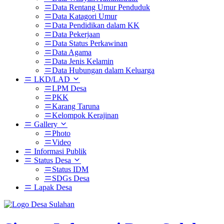
Data Rentang Umur Penduduk
Data Katagori Umur
Data Pendidikan dalam KK
Data Pekerjaan
Data Status Perkawinan
Data Agama
Data Jenis Kelamin
Data Hubungan dalam Keluarga
LKD/LAD
LPM Desa
PKK
Karang Taruna
Kelompok Kerajinan
Gallery
Photo
Video
Informasi Publik
Status Desa
Status IDM
SDGs Desa
Lapak Desa