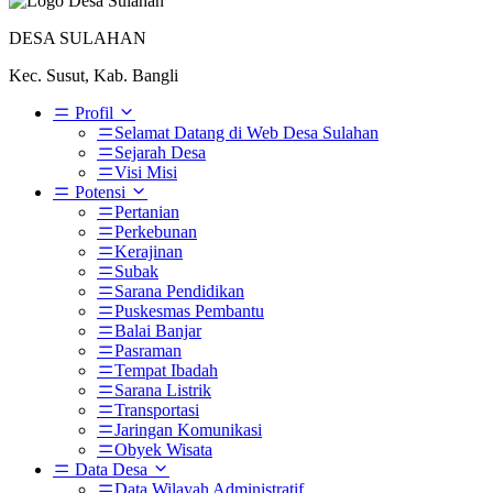
DESA SULAHAN
Kec. Susut, Kab. Bangli
Profil
Selamat Datang di Web Desa Sulahan
Sejarah Desa
Visi Misi
Potensi
Pertanian
Perkebunan
Kerajinan
Subak
Sarana Pendidikan
Puskesmas Pembantu
Balai Banjar
Pasraman
Tempat Ibadah
Sarana Listrik
Transportasi
Jaringan Komunikasi
Obyek Wisata
Data Desa
Data Wilayah Administratif