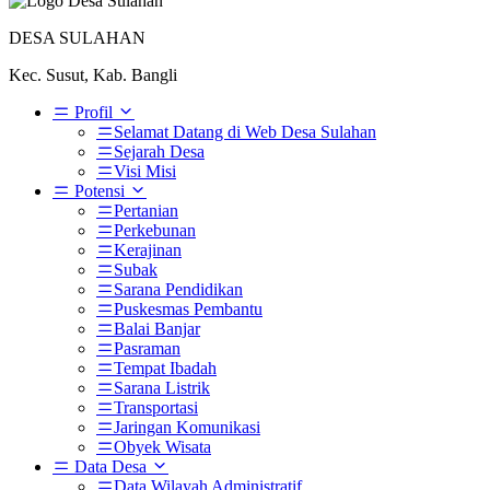
DESA SULAHAN
Kec. Susut, Kab. Bangli
Profil
Selamat Datang di Web Desa Sulahan
Sejarah Desa
Visi Misi
Potensi
Pertanian
Perkebunan
Kerajinan
Subak
Sarana Pendidikan
Puskesmas Pembantu
Balai Banjar
Pasraman
Tempat Ibadah
Sarana Listrik
Transportasi
Jaringan Komunikasi
Obyek Wisata
Data Desa
Data Wilayah Administratif