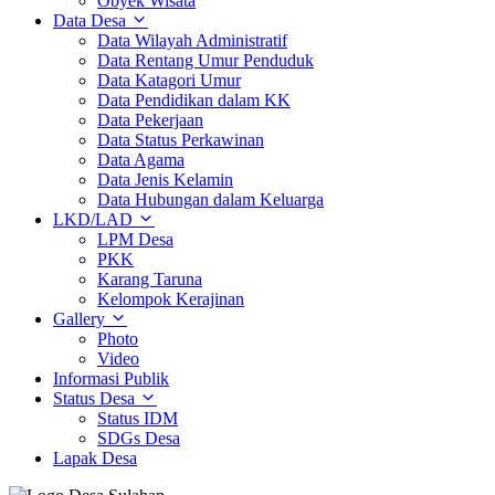
Obyek Wisata
Data Desa
Data Wilayah Administratif
Data Rentang Umur Penduduk
Data Katagori Umur
Data Pendidikan dalam KK
Data Pekerjaan
Data Status Perkawinan
Data Agama
Data Jenis Kelamin
Data Hubungan dalam Keluarga
LKD/LAD
LPM Desa
PKK
Karang Taruna
Kelompok Kerajinan
Gallery
Photo
Video
Informasi Publik
Status Desa
Status IDM
SDGs Desa
Lapak Desa