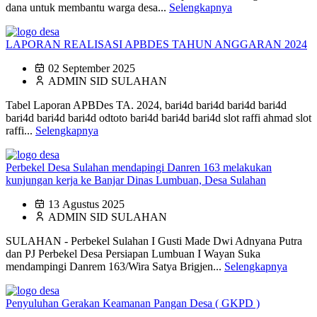
dana untuk membantu warga desa...
Selengkapnya
LAPORAN REALISASI APBDES TAHUN ANGGARAN 2024
02 September 2025
ADMIN SID SULAHAN
Tabel Laporan APBDes TA. 2024, bari4d bari4d bari4d bari4d
bari4d bari4d bari4d odtoto bari4d bari4d bari4d slot raffi ahmad slot
raffi...
Selengkapnya
Perbekel Desa Sulahan mendapingi Danren 163 melakukan
kunjungan kerja ke Banjar Dinas Lumbuan, Desa Sulahan
13 Agustus 2025
ADMIN SID SULAHAN
SULAHAN - Perbekel Sulahan I Gusti Made Dwi Adnyana Putra
dan PJ Perbekel Desa Persiapan Lumbuan I Wayan Suka
mendampingi Danrem 163/Wira Satya Brigjen...
Selengkapnya
Penyuluhan Gerakan Keamanan Pangan Desa ( GKPD )