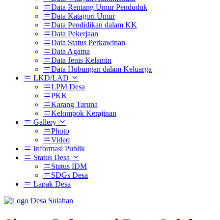
Data Rentang Umur Penduduk
Data Katagori Umur
Data Pendidikan dalam KK
Data Pekerjaan
Data Status Perkawinan
Data Agama
Data Jenis Kelamin
Data Hubungan dalam Keluarga
LKD/LAD
LPM Desa
PKK
Karang Taruna
Kelompok Kerajinan
Gallery
Photo
Video
Informasi Publik
Status Desa
Status IDM
SDGs Desa
Lapak Desa