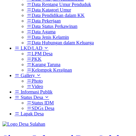
Data Rentang Umur Penduduk
Data Katagori Umur
Data Pendidikan dalam KK
Data Pekerjaan
Data Status Perkawinan
Data Agama
Data Jenis Kelamin
Data Hubungan dalam Keluarga
LKD/LAD
LPM Desa
PKK
Karang Taruna
Kelompok Kerajinan
Gallery
Photo
Video
Informasi Publik
Status Desa
Status IDM
SDGs Desa
Lapak Desa