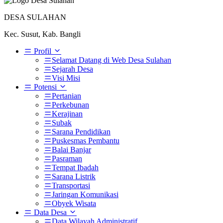
DESA SULAHAN
Kec. Susut, Kab. Bangli
Profil
Selamat Datang di Web Desa Sulahan
Sejarah Desa
Visi Misi
Potensi
Pertanian
Perkebunan
Kerajinan
Subak
Sarana Pendidikan
Puskesmas Pembantu
Balai Banjar
Pasraman
Tempat Ibadah
Sarana Listrik
Transportasi
Jaringan Komunikasi
Obyek Wisata
Data Desa
Data Wilayah Administratif