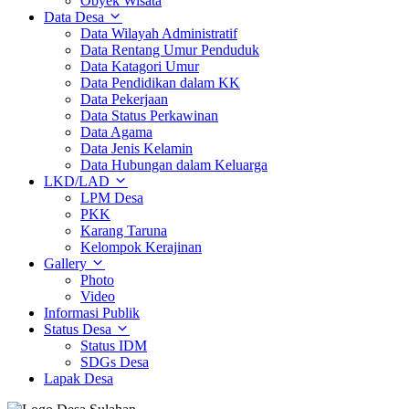
Obyek Wisata
Data Desa
Data Wilayah Administratif
Data Rentang Umur Penduduk
Data Katagori Umur
Data Pendidikan dalam KK
Data Pekerjaan
Data Status Perkawinan
Data Agama
Data Jenis Kelamin
Data Hubungan dalam Keluarga
LKD/LAD
LPM Desa
PKK
Karang Taruna
Kelompok Kerajinan
Gallery
Photo
Video
Informasi Publik
Status Desa
Status IDM
SDGs Desa
Lapak Desa