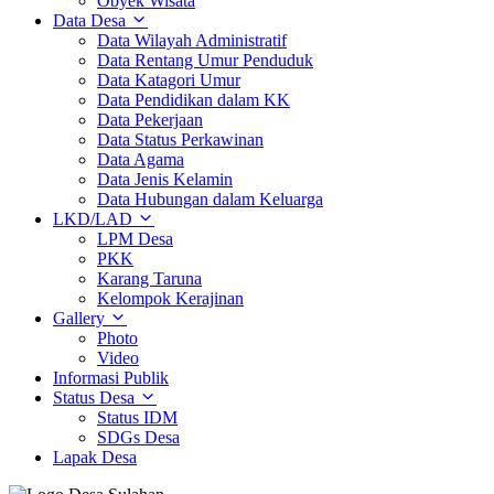
Obyek Wisata
Data Desa
Data Wilayah Administratif
Data Rentang Umur Penduduk
Data Katagori Umur
Data Pendidikan dalam KK
Data Pekerjaan
Data Status Perkawinan
Data Agama
Data Jenis Kelamin
Data Hubungan dalam Keluarga
LKD/LAD
LPM Desa
PKK
Karang Taruna
Kelompok Kerajinan
Gallery
Photo
Video
Informasi Publik
Status Desa
Status IDM
SDGs Desa
Lapak Desa