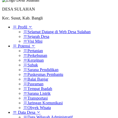
DESA SULAHAN
Kec. Susut, Kab. Bangli
Profil
Selamat Datang di Web Desa Sulahan
Sejarah Desa
Visi Misi
Potensi
Pertanian
Perkebunan
Kerajinan
Subak
Sarana Pendidikan
Puskesmas Pembantu
Balai Banjar
Pasraman
Tempat Ibadah
Sarana Listrik
Transportasi
Jaringan Komunikasi
Obyek Wisata
Data Desa
Data Wilayah Administratif