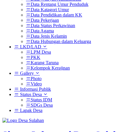
Data Rentang Umur Penduduk
Data Katagori Umur
Data Pendidikan dalam KK
Data Pekerjaan
Data Status Perkawinan
Data Agama
Data Jenis Kelamin
Data Hubungan dalam Keluarga
LKD/LAD
LPM Desa
PKK
Karang Taruna
Kelompok Kerajinan
Gallery
Photo
Video
Informasi Publik
Status Desa
Status IDM
SDGs Desa
Lapak Desa