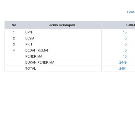
Grafi
No
Jenis Kelompok
Laki-
1
BPNT
15
2
BLSM
0
3
PKH
0
4
BEDAH RUMAH
0
PENERIMA
15
BUKAN PENERIMA
2449
TOTAL
2464