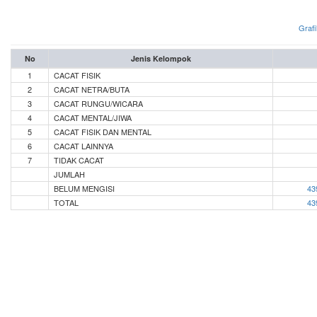
Grafi
No
Jenis Kelompok
1
CACAT FISIK
2
CACAT NETRA/BUTA
3
CACAT RUNGU/WICARA
4
CACAT MENTAL/JIWA
5
CACAT FISIK DAN MENTAL
6
CACAT LAINNYA
7
TIDAK CACAT
JUMLAH
BELUM MENGISI
43
TOTAL
43