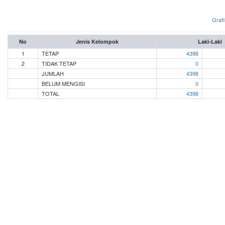
Grafi
No
Jenis Kelompok
Laki-Laki
1
TETAP
4398
2
TIDAK TETAP
0
JUMLAH
4398
BELUM MENGISI
0
TOTAL
4398