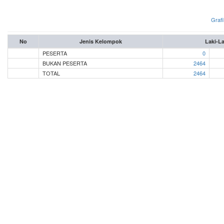
Grafi
No
Jenis Kelompok
Laki-La
PESERTA
0
BUKAN PESERTA
2464
TOTAL
2464