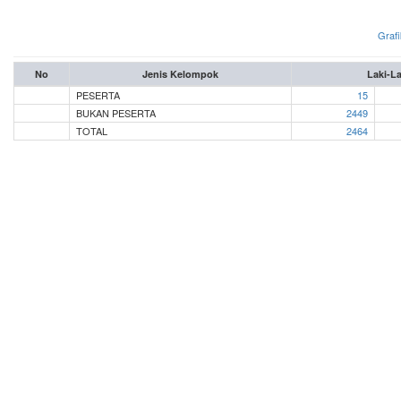
Grafi
No
Jenis Kelompok
Laki-La
PESERTA
15
BUKAN PESERTA
2449
TOTAL
2464