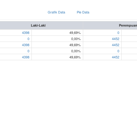
Grafik Data
Pie Data
Laki-Laki
Perempua
4398
49,69%
0
0
0,00%
4452
4398
49,69%
4452
0
0,00%
0
4398
49,69%
4452