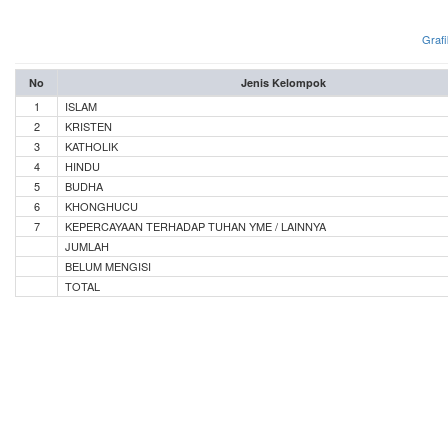
Grafi
No
Jenis Kelompok
1
ISLAM
2
KRISTEN
3
KATHOLIK
4
HINDU
5
BUDHA
6
KHONGHUCU
7
KEPERCAYAAN TERHADAP TUHAN YME / LAINNYA
JUMLAH
BELUM MENGISI
TOTAL