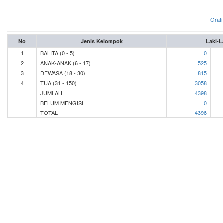
Grafi
No
Jenis Kelompok
Laki-L
1
BALITA (0 - 5)
0
2
ANAK-ANAK (6 - 17)
525
3
DEWASA (18 - 30)
815
4
TUA (31 - 150)
3058
JUMLAH
4398
BELUM MENGISI
0
TOTAL
4398