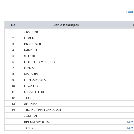
Grafi
No
Jenis Kelompok
1
JANTUNG
0
2
LEVER
0
3
PARU-PARU
0
4
KANKER
0
5
STROKE
0
6
DIABETES MELITUS
0
7
GINJAL
0
8
MALARIA
0
9
LEPRA/KUSTA
0
10
HIV/AIDS
0
11
GILA/STRESS
0
12
TBC
0
13
ASTHMA
0
14
TIDAK ADA/TIDAK SAKIT
0
JUMLAH
0
BELUM MENGISI
4398
TOTAL
4398