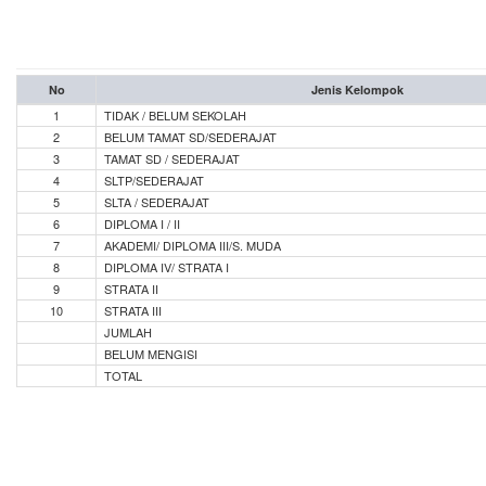
No
Jenis Kelompok
1
TIDAK / BELUM SEKOLAH
2
BELUM TAMAT SD/SEDERAJAT
3
TAMAT SD / SEDERAJAT
4
SLTP/SEDERAJAT
5
SLTA / SEDERAJAT
6
DIPLOMA I / II
7
AKADEMI/ DIPLOMA III/S. MUDA
8
DIPLOMA IV/ STRATA I
9
STRATA II
10
STRATA III
JUMLAH
BELUM MENGISI
TOTAL