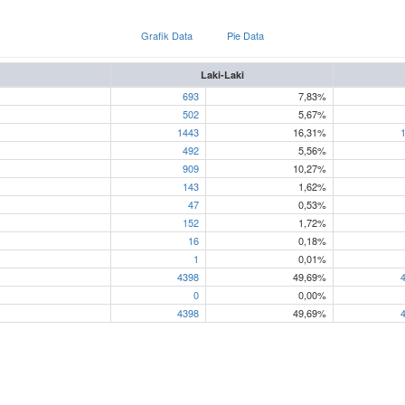
Grafik Data
Pie Data
Laki-Laki
693
7,83%
502
5,67%
1443
16,31%
492
5,56%
909
10,27%
143
1,62%
47
0,53%
152
1,72%
16
0,18%
1
0,01%
4398
49,69%
0
0,00%
4398
49,69%