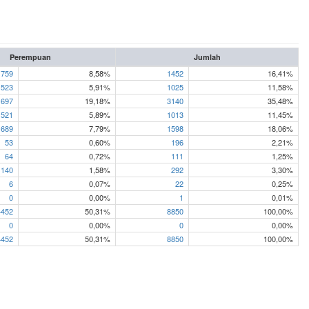
Perempuan
Jumlah
759
8,58%
1452
16,41%
523
5,91%
1025
11,58%
1697
19,18%
3140
35,48%
521
5,89%
1013
11,45%
689
7,79%
1598
18,06%
53
0,60%
196
2,21%
64
0,72%
111
1,25%
140
1,58%
292
3,30%
6
0,07%
22
0,25%
0
0,00%
1
0,01%
4452
50,31%
8850
100,00%
0
0,00%
0
0,00%
4452
50,31%
8850
100,00%